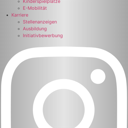
Kinderspielplätze
E-Mobilität
Karriere
Stellenanzeigen
Ausbildung
Initiativbewerbung