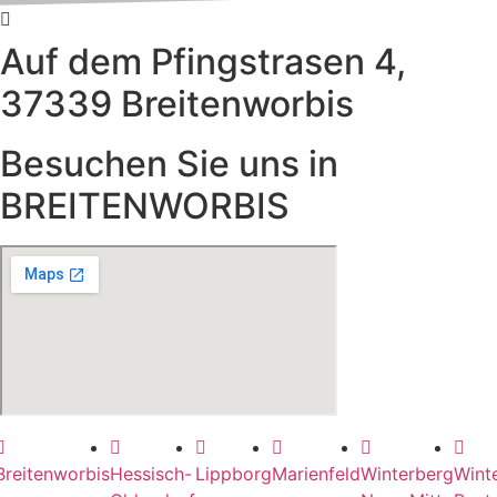
Auf dem Pfingstrasen 4,
37339 Breitenworbis​
Besuchen Sie uns in
BREITENWORBIS
Breitenworbis
Hessisch-
Lippborg
Marienfeld
Winterberg
Wint