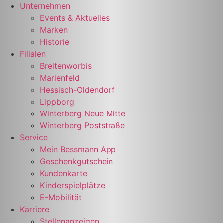
Zum
Unternehmen
Inhalt
Events & Aktuelles
springen
Marken
Historie
Filialen
Breitenworbis
Marienfeld
Hessisch-Oldendorf
Lippborg
Winterberg Neue Mitte
Winterberg Poststraße
Service
Mein Bessmann App
Geschenkgutschein
Kundenkarte
Kinderspielplätze
E-Mobilität
Karriere
Stellenanzeigen