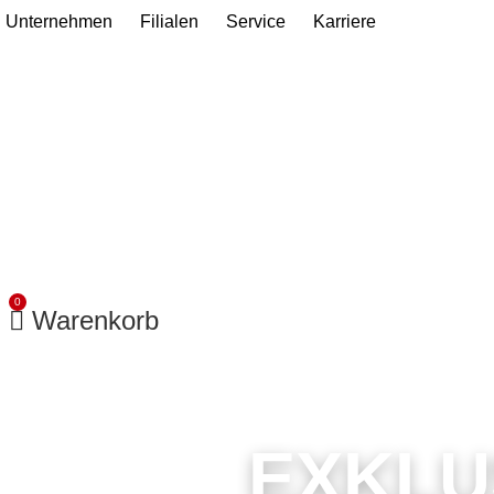
Zum
Unternehmen
Filialen
Service
Karriere
Inhalt
springen
0
Warenkorb
EXKLU