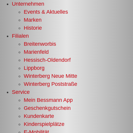
Zum
Unternehmen
Inhalt
Events & Aktuelles
springen
Marken
Historie
Filialen
Breitenworbis
Marienfeld
Hessisch-Oldendorf
Lippborg
Winterberg Neue Mitte
Winterberg Poststraße
Service
Mein Bessmann App
Geschenkgutschein
Kundenkarte
Kinderspielplätze
E-Mobilität