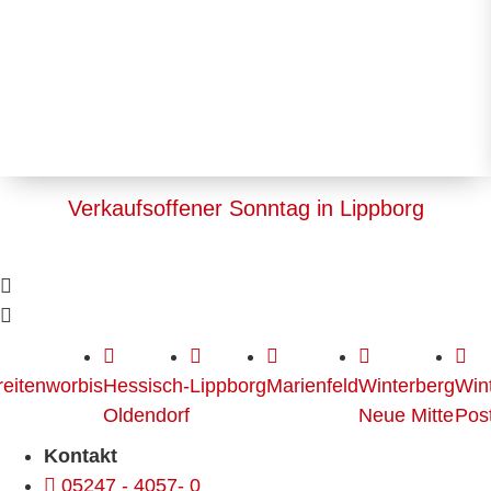
Verkaufsoffener Sonntag in Lippborg
reitenworbis
Hessisch-
Lippborg
Marienfeld
Winterberg
Win
Oldendorf
Neue Mitte
Post
Kontakt
05247 - 4057- 0