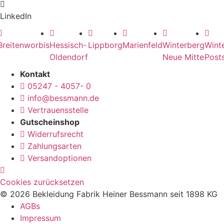
LinkedIn
Breitenworbis
Hessisch-
Lippborg
Marienfeld
Winterberg
Wint
Oldendorf
Neue Mitte
Posts
Kontakt
05247 - 4057- 0
info@bessmann.de
Vertrauensstelle
Gutscheinshop
Widerrufsrecht
Zahlungsarten
Versandoptionen
Cookies zurücksetzen
© 2026 Bekleidung Fabrik Heiner Bessmann seit 1898 KG
AGBs
Impressum