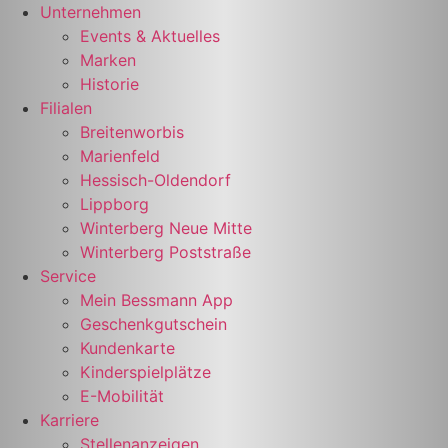
Zum
Unternehmen
Inhalt
Events & Aktuelles
springen
Marken
Historie
Filialen
Breitenworbis
Marienfeld
Hessisch-Oldendorf
Lippborg
Winterberg Neue Mitte
Winterberg Poststraße
Service
Mein Bessmann App
Geschenkgutschein
Kundenkarte
Kinderspielplätze
E-Mobilität
Karriere
Stellenanzeigen